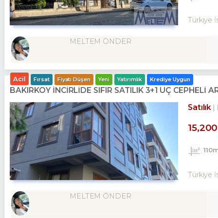
Türkiye İ
MELTEM ÖNDER
Acil
Fırsat
Fiyatı Düşen
Yeni
Yatırımlık
Krediye Uygun
BAKIRKÖY İNCİRLİDE SIFIR SATILIK 3+1 ÜÇ CEPHELİ A
Satılık
15,20
110
Türkiye İ
MELTEM ÖNDER