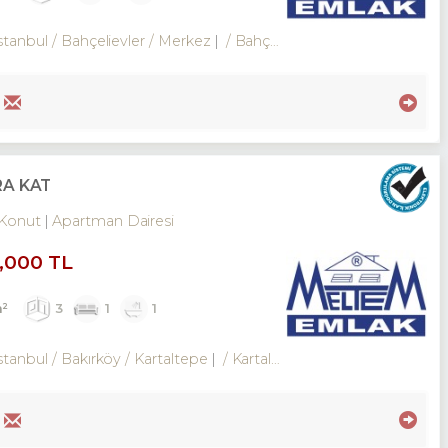
stanbul / Bahçelievler
/ Merkez
/ Bahçelievler Mah.
RA KAT
Konut
Apartman Dairesi
0,000 TL
m²
3
1
1
stanbul / Bakırköy
/ Kartaltepe
/ Kartaltepe Mah.