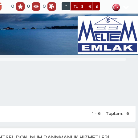
0
0
0
*
TL
$
€
£
1 - 6
Toplam:
6
KENTSEL DÖNÜŞÜM DANIŞMANLIK HİZMETLERİ