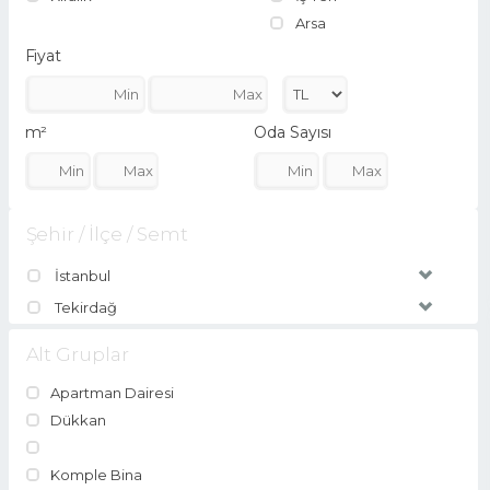
Arsa
Fiyat
m²
Oda Sayısı
Şehir / İlçe / Semt
İstanbul
Tekirdağ
Alt Gruplar
Apartman Dairesi
Dükkan
Komple Bina