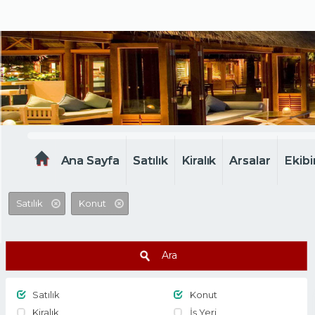
MELTEM EMLAK
Ana Sayfa
Satılık
Kiralık
Arsalar
Ekibi
Satılık
Konut
Ara
Satılık
Konut
Kiralık
İş Yeri