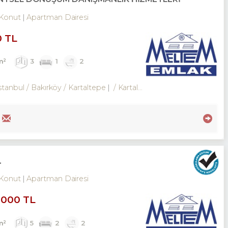
Konut
Apartman Dairesi
0 TL
m²
3
1
2
stanbul / Bakırköy
/ Kartaltepe
/ Kartaltepe Mah.
.
Konut
Apartman Dairesi
,000 TL
m²
5
2
2