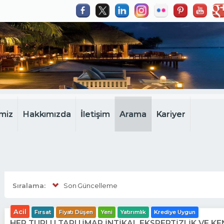
miz
Hakkımızda
İletişim
Arama
Kariyer
Sıralama:
Son Güncelleme
Acil
Fırsat
Fiyatı Düşen
Yeni
Yatırımlık
Krediye Uygun
HER TÜRLÜ TAPU İMAR İNTİKAL EKSPERTİZLİK VE 