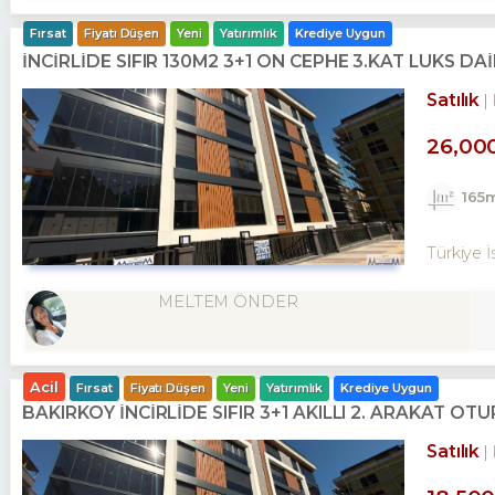
Fırsat
Fiyatı Düşen
Yeni
Yatırımlık
Krediye Uygun
İNCİRLİDE SIFIR 130M2 3+1 ÖN CEPHE 3.KAT LÜKS DA
Satılık
26,00
165
Türkiye İ
MELTEM ÖNDER
Acil
Fırsat
Fiyatı Düşen
Yeni
Yatırımlık
Krediye Uygun
BAKIRKÖY İNCİRLİDE SIFIR 3+1 AKILLI 2. ARAKAT O
Satılık