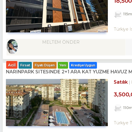
18,50
115
Türkiye İ
MELTEM ÖNDER
Acil
Fırsat
Fiyatı Düşen
Yeni
Krediye Uygun
NARİNPARK SİTESİNDE 2+1 ARA KAT YÜZME HAVUZ 
Satılık
3,500
110
Türkiye 