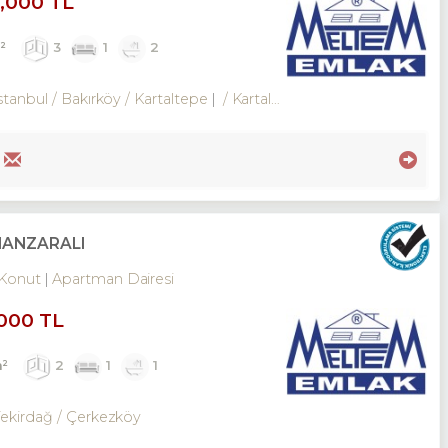
0,000 TL
m²
3
1
2
stanbul / Bakırköy
/ Kartaltepe
/ Kartaltepe Mah.
MANZARALI
Konut
Apartman Dairesi
,000 TL
m²
2
1
1
Tekirdağ / Çerkezköy