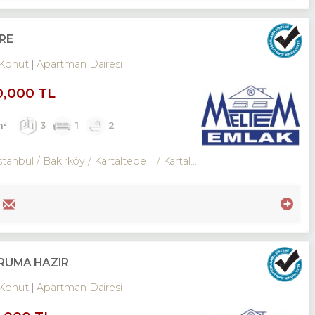
İRE
Konut
Apartman Dairesi
0,000 TL
m²
3
1
2
stanbul / Bakırköy
/ Kartaltepe
/ Kartaltepe Mah.
TURUMA HAZIR
Konut
Apartman Dairesi