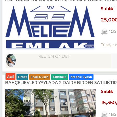
Satılık
25,00
120
Türkiye İ
MELTEM ÖNDER
Acil
Fırsat
Fiyatı Düşen
Yatırımlık
Krediye Uygun
BAHÇELİEVLER YAYLADA 2 DAİRE BİRDEN SATILIKTIR
Satılık
15,350
180