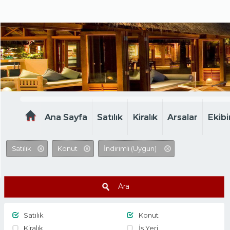
MELTEM EMLAK
Ana Sayfa
Satılık
Kiralık
Arsalar
Ekibi
Satılık
Konut
İndirimli (Uygun)
Ara
Satılık
Konut
Kiralık
İş Yeri