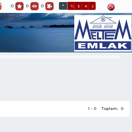
0
0
0
*
TL
$
€
£
1 - 0
Toplam:
0