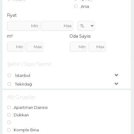
Arsa
Fiyat
m²
Oda Sayısı
Şehir / İlçe / Semt
İstanbul
Tekirdağ
Alt Gruplar
Apartman Dairesi
Dükkan
Komple Bina