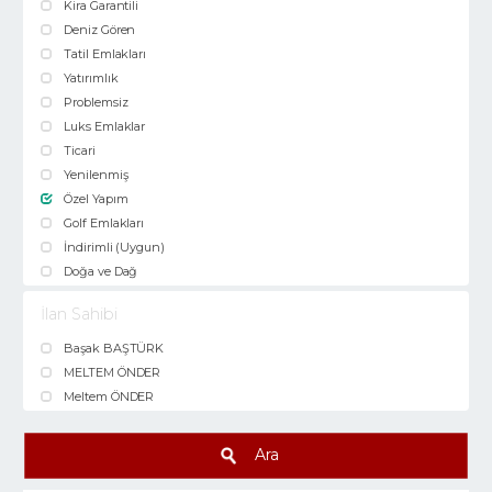
Kira Garantili
Deniz Gören
Tatil Emlakları
Yatırımlık
Problemsiz
Luks Emlaklar
Ticari
Yenilenmiş
Özel Yapım
Golf Emlakları
İndirimli (Uygun)
Doğa ve Dağ
İlan Sahibi
Başak BAŞTÜRK
MELTEM ÖNDER
Meltem ÖNDER
Ara