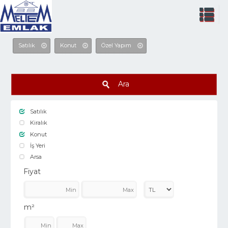
Satılık
Konut
Özel Yapım
Ara
Satılık
Kiralık
Konut
İş Yeri
Arsa
Fiyat
m²