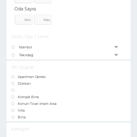
Oda Sayısı
Şehir / İlçe / Semt
İstanbul
Tekirdağ
Alt Gruplar
Apartman Dairesi
Dükkan
Komple Bina
Konut+Ticari İmarlı Arsa
Villa
Bina
Kategori