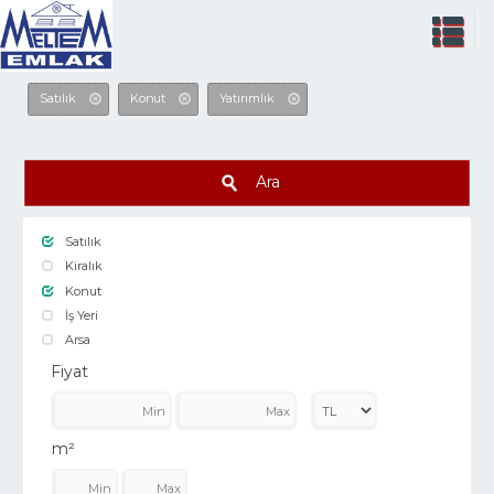
Satılık
Konut
Yatırımlık
Ara
Satılık
Kiralık
Konut
İş Yeri
Arsa
Fiyat
m²