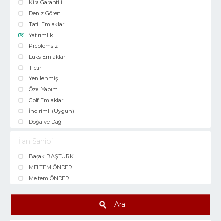
Kira Garantili
Deniz Gören
Tatil Emlakları
Yatırımlık
Problemsiz
Luks Emlaklar
Ticari
Yenilenmiş
Özel Yapım
Golf Emlakları
İndirimli (Uygun)
Doğa ve Dağ
İlan Sahibi
Başak BAŞTÜRK
MELTEM ÖNDER
Meltem ÖNDER
Ara