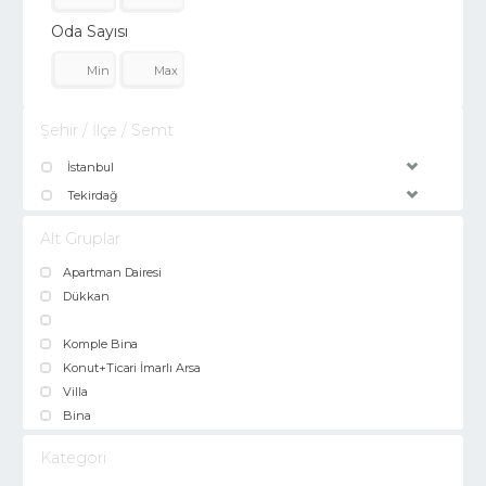
Oda Sayısı
Şehir / İlçe / Semt
İstanbul
Tekirdağ
Alt Gruplar
Apartman Dairesi
Dükkan
Komple Bina
Konut+Ticari İmarlı Arsa
Villa
Bina
Kategori