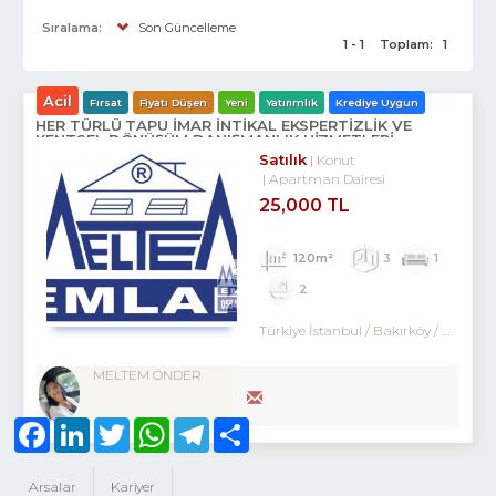
Sıralama:
Son Güncelleme
1 - 1
Toplam:
1
Acil
Fırsat
Fiyatı Düşen
Yeni
Yatırımlık
Krediye Uygun
HER TÜRLÜ TAPU İMAR İNTİKAL EKSPERTİZLİK VE
KENTSEL DÖNÜŞÜM DANIŞMANLIK HİZMETLERİ
Satılık
Konut
Apartman Dairesi
25,000 TL
120m²
3
1
2
Türkiye İstanbul / Bakırköy
/ Kartaltepe
MELTEM ÖNDER
Facebook
LinkedIn
Twitter
WhatsApp
Telegram
Share
Arsalar
Kariyer