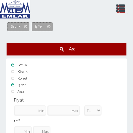
Satılık
İş Yeri
Ara
Satılık
Kiralık
Konut
İş Yeri
Arsa
Fiyat
m²