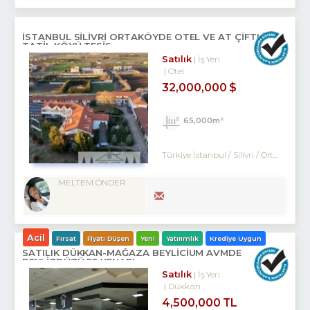
İSTANBUL SİLİVRİ ORTAKÖYDE OTEL VE AT ÇİFTLİĞİ
TATİL KÖYÜ TESİS
Satılık
İş Yeri
Otel
32,000,000 $
65,000m²
Türkiye İstanbul / Silivri
/ Ortaköy
/ 
MELTEM ÖNDER
Acil
Fırsat
Fiyatı Düşen
Yeni
Yatırımlık
Krediye Uygun
SATILIK DÜKKAN-MAĞAZA BEYLİCİUM AVMDE
BEYLİZDÜZÜ E5 KENARI
Satılık
İş Yeri
Dükkan
4,500,000 TL