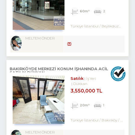
60m²
2
Türkiye İstanbul / Beylikdüzü
/ Kavak
MELTEM ÖNDER
BAKIRKÖYDE MERKEZİ KONUM İŞHANINDA ACİL
SATILIK DÜKKAN
Satılık
İş Yeri
Dükkan
3,550,000 TL
20m²
1
Türkiye İstanbul / Bakırköy
/ Kartaltepe
MELTEM ÖNDER