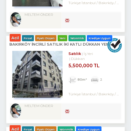
Türkiye İstanbul / Bakırköy
/ Zuhuratbaba
MELTEM ÖNDER
Acil
Fırsat
Fiyatı Düşen
Yeni
Yatırımlık
Krediye Uygun
BAKIRKÖY İNCİRLİ SATILIK İKİ KATLI DÜKKAN YENİ BİNA
Satılık
İş Yeri
Dükkan
5,500,000 TL
80m²
2
Türkiye İstanbul / Bakırköy
/ Kartaltepe
MELTEM ÖNDER
Acil
Fırsat
Fiyatı Düşen
Yatırımlık
Krediye Uygun