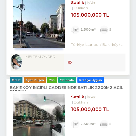
Satılık
İş Yeri
Dükkan
105,000,000 TL
2,500m²
5
Türkiye İstanbul / Bakırköy
/ Ataköy
MELTEM ÖNDER
Fırsat
Fiyatı Düşen
Yeni
Yatırımlık
Krediye Uygun
BAKIRKÖY İNCİRLİ CADDESINDE SATILIK 2200M2 ACİL
DÜKKAN
Satılık
İş Yeri
Dükkan
105,000,000 TL
2,500m²
5