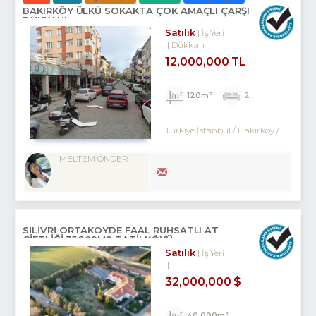
BAKIRKÖY ÜLKÜ SOKAKTA ÇOK AMAÇLI ÇARŞI
DÜKKANI
Satılık
İş Yeri
Dükkan
12,000,000 TL
120m²
2
Türkiye İstanbul / Bakırköy
/ Kartaltepe
MELTEM ÖNDER
SILIVRI ORTAKÖYDE FAAL RUHSATLI AT
ÇIFTLIĞI,35.209M2 TATILKÖYÜ
Satılık
İş Yeri
32,000,000 $
40,000m²