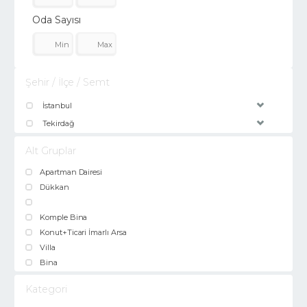
Oda Sayısı
Şehir / İlçe / Semt
İstanbul
Tekirdağ
Alt Gruplar
Apartman Dairesi
Dükkan
Komple Bina
Konut+Ticari İmarlı Arsa
Villa
Bina
Kategori