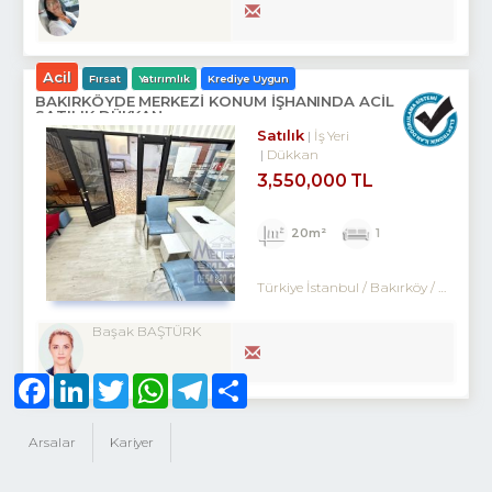
Acil
Fırsat
Yatırımlık
Krediye Uygun
BAKIRKÖYDE MERKEZİ KONUM İŞHANINDA ACİL
SATILIK DÜKKAN
Satılık
İş Yeri
Dükkan
3,550,000 TL
20m²
1
Türkiye İstanbul / Bakırköy
/ Kartaltepe
Başak BAŞTÜRK
Facebook
LinkedIn
Twitter
WhatsApp
Telegram
Share
Arsalar
Kariyer