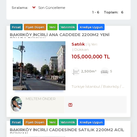
Sıralama:
Son Güncelleme
1 - 6
Toplam:
6
Fırsat
Fiyatı Düşen
Yeni
Yatırımlık
Krediye Uygun
BAKIRKÖY İNCİRLİ ANA CADDEDE 2200M2 YENİ
BİNADA DÜKKAN
Satılık
İş Yeri
Dükkan
105,000,000 TL
2,500m²
5
Türkiye İstanbul / Bakırköy
/ Ataköy
MELTEM ÖNDER
Fırsat
Fiyatı Düşen
Yeni
Yatırımlık
Krediye Uygun
BAKIRKÖY İNCİRLİ CADDESINDE SATILIK 2200M2 ACİL
DÜKKAN