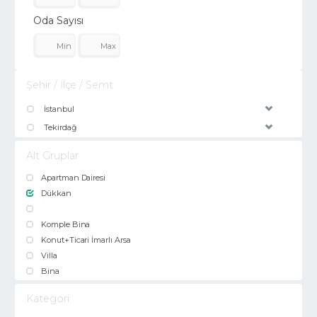
Oda Sayısı
Şehir / İlçe / Semt
İstanbul
Tekirdağ
Alt Gruplar
Apartman Dairesi
Dükkan
Komple Bina
Konut+Ticari İmarlı Arsa
Villa
Bina
Kategori