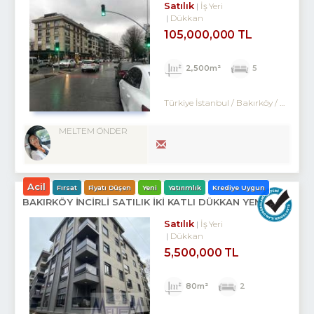
Satılık
İş Yeri
Dükkan
105,000,000 TL
2,500m²
5
Türkiye İstanbul / Bakırköy
/ Zuhuratbaba
MELTEM ÖNDER
Acil
Fırsat
Fiyatı Düşen
Yeni
Yatırımlık
Krediye Uygun
BAKIRKÖY İNCİRLİ SATILIK İKİ KATLI DÜKKAN YENİ BİNA
Satılık
İş Yeri
Dükkan
5,500,000 TL
80m²
2