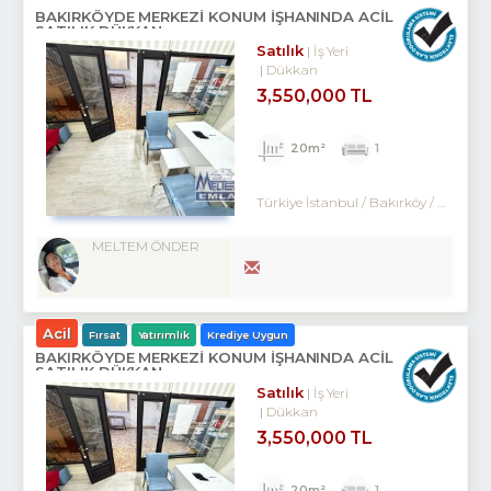
BAKIRKÖYDE MERKEZİ KONUM İŞHANINDA ACİL
SATILIK DÜKKAN
Satılık
İş Yeri
Dükkan
3,550,000 TL
20m²
1
Türkiye İstanbul / Bakırköy
/ Kartaltepe
MELTEM ÖNDER
Acil
Fırsat
Yatırımlık
Krediye Uygun
BAKIRKÖYDE MERKEZİ KONUM İŞHANINDA ACİL
SATILIK DÜKKAN
Satılık
İş Yeri
Dükkan
3,550,000 TL
20m²
1