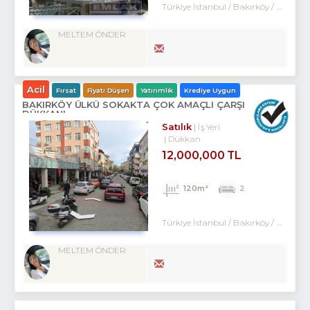
Türkiye İstanbul / Bakırköy
/ Kartaltepe
MELTEM ÖNDER
Acil
Fırsat
Fiyatı Düşen
Yatırımlık
Krediye Uygun
BAKIRKÖY ÜLKÜ SOKAKTA ÇOK AMAÇLI ÇARŞI
DÜKKANI
Satılık
İş Yeri
Dükkan
12,000,000 TL
120m²
2
Türkiye İstanbul / Bakırköy
/ Kartaltepe
MELTEM ÖNDER