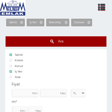
Satılık
İş Yeri
Bakırköy
Dükkan
Ara
Satılık
Kiralık
Konut
İş Yeri
Arsa
Fiyat
m²