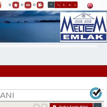
0
0
0
*
TL
$
€
£
ANI
Daha Fazla Bilgi