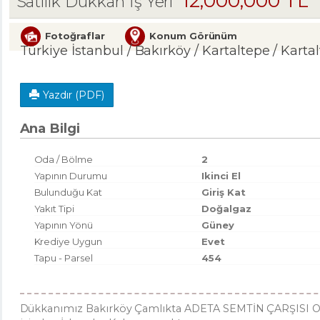
12,000,000 TL
Satılık Dükkan İş Yeri
Fotoğraflar
Konum Görünüm
Türkiye İstanbul / Bakırköy
/ Kartaltepe
/ Karta
Yazdır (PDF)
Ana Bilgi
Oda / Bölme
2
Yapının Durumu
Ikinci El
Bulunduğu Kat
Giriş Kat
Yakıt Tipi
Doğalgaz
Yapının Yönü
Güney
Krediye Uygun
Evet
Tapu - Parsel
454
Dükkanımız Bakırköy Çamlıkta ADETA SEMTİN ÇARŞISI O