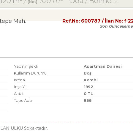
120 m²
/
100 m²
Oda / Bölme: 2
(Net)
ltepe Mah.
Ref.No:
600787
/ İlan No:
f-2
Son Güncelleme
Yapının Şekli
Apartman Dairesi
Kullanım Durumu
Boş
Isıtma
Kombi
İnşa Yılı
1992
Aidat
0 TL
Tapu Ada
936
LAN ÜLKÜ Sokaktadır.