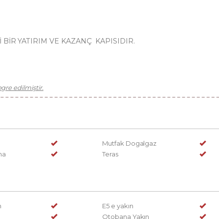
RLİ BİR YATIRIM VE KAZANÇ KAPISIDIR.
re edilmiştir.
Mutfak Dogalgaz
ma
Teras
n
E5 e yakın
Otobana Yakın