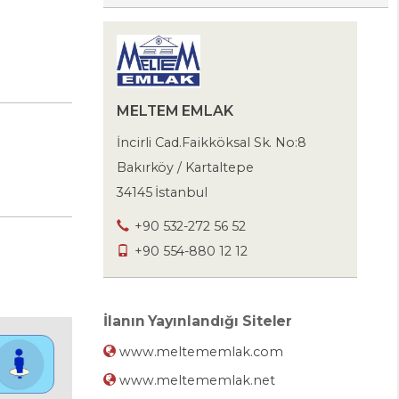
MELTEM EMLAK
İncirli Cad.Faikköksal Sk. No:8
Bakırköy / Kartaltepe
34145 İstanbul
+90 532-272 56 52
+90 554-880 12 12
İlanın Yayınlandığı Siteler
www.meltememlak.com
www.meltememlak.net