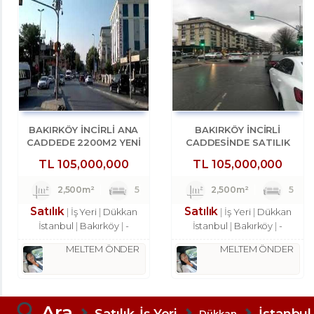
BAKIRKÖY İNCİRLİ ANA
BAKIRKÖY İNCİRLİ
CADDEDE 2200M2 YENİ
CADDESINDE SATILIK
BİNADA DÜKKAN
2200M2 ACİL DÜKKAN
TL
105,000,000
TL
105,000,000
2,500m²
5
2,500m²
5
Satılık
Satılık
İş Yeri
Dükkan
İş Yeri
Dükkan
İstanbul
Bakırköy
-
İstanbul
Bakırköy
-
MELTEM ÖNDER
MELTEM ÖNDER
Ara
Satılık-İş Yeri
İstanbul
Dükkan