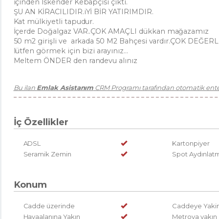
içinden İskender Kebapçısı çıktı.
ŞU AN KİRACILIDIR.iYİ BİR YATIRIMDIR.
Kat mülkiyetli tapudur.
İçerde Doğalgaz VAR..ÇOK AMAÇLI dükkan mağazamız
50 m2 girişli ve arkada 50 M2 Bahçesi vardır.ÇOK DEĞE
lütfen görmek için bizi arayınız...
Meltem ÖNDER den randevu alınız
Bu ilan
Emlak Asistanım
CRM Programı tarafından otomatik enteg
İç Özellikler
ADSL
Kartonpiyer
Seramik Zemin
Spot Aydınlat
Konum
Cadde üzerinde
Caddeye Yaki
Havaalanına Yakın
Metroya yakın