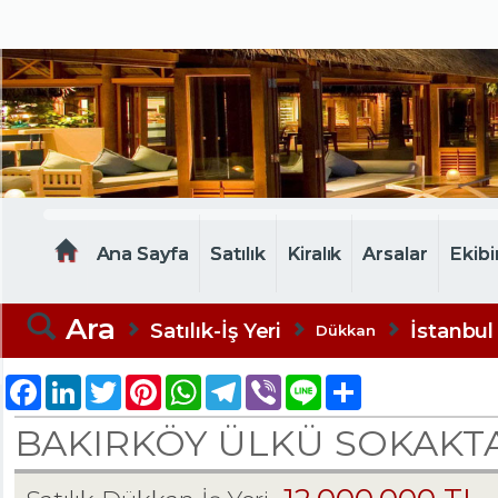
MELTEM EMLAK
Ana Sayfa
Satılık
Kiralık
Arsalar
Ekibi
Ara
Satılık-İş Yeri
İstanbul
Dükkan
Facebook
LinkedIn
Twitter
Pinterest
WhatsApp
Telegram
Viber
Line
Share
BAKIRKÖY ÜLKÜ SOKAKTA