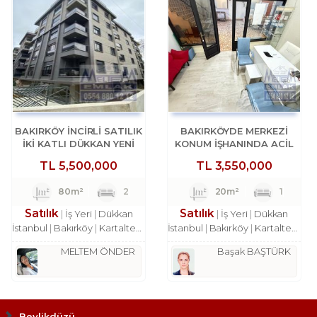
BAKIRKÖY İNCİRLİ SATILIK
BAKIRKÖYDE MERKEZİ
İKİ KATLI DÜKKAN YENİ
KONUM İŞHANINDA ACİL
BİNA
SATILIK DÜKKAN
TL
5,500,000
TL
3,550,000
80m²
2
20m²
1
Satılık
Satılık
İş Yeri
Dükkan
İş Yeri
Dükkan
İstanbul
Bakırköy
Kartaltepe Mah.
İstanbul
Bakırköy
Kartaltepe Mah.
MELTEM ÖNDER
Başak BAŞTÜRK
Beylikdüzü