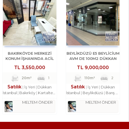
BAKIRKÖYDE MERKEZİ
BEYLİKDÜZÜ E5 BEYLİCİUM
KONUM İŞHANINDA ACİL
AVM DE 100M2 DÜKKAN
SATILIK DÜKKAN
MAĞAZA
TL
3,550,000
TL
9,000,000
20m²
1
110m²
2
Satılık
Satılık
İş Yeri
Dükkan
İş Yeri
Dükkan
İstanbul
Bakırköy
Kartaltepe Mah.
İstanbul
Beylikdüzü
Barış Mah.
MELTEM ÖNDER
MELTEM ÖNDER