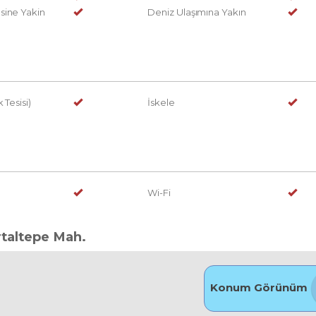
sine Yakin
Deniz Ulaşımına Yakın
 Tesisi)
İskele
Wi-Fi
rtaltepe Mah.
Konum Görünüm