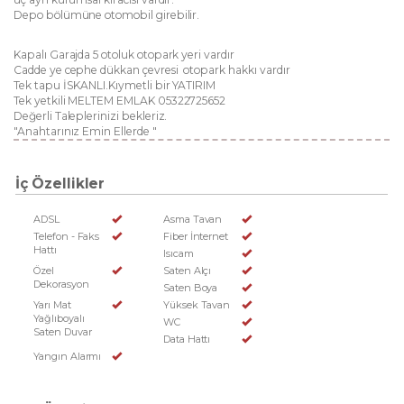
Depo bölümüne otomobil girebilir.
Kapalı Garajda 5 otoluk otopark yeri vardır
Cadde ye cephe dükkan çevresi otopark hakkı vardır
Tek tapu İSKANLI.Kıymetli bir YATIRIM
Tek yetkili MELTEM EMLAK 05322725652
Değerli Taleplerinizi bekleriz.
"Anahtarınız Emin Ellerde "
İç Özellikler
ADSL
Asma Tavan
Telefon - Faks
Fiber İnternet
Hattı
Isıcam
Özel
Saten Alçı
Dekorasyon
Saten Boya
Yarı Mat
Yüksek Tavan
Yağlıboyalı
WC
Saten Duvar
Data Hattı
Yangın Alarmı