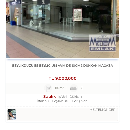
BEYLİKDÜZÜ E5 BEYLİCİUM AVM DE 100M2 DÜKKAN MAĞAZA
TL
9,000,000
110m²
2
Satılık
İş Yeri
Dükkan
İstanbul
Beylikdüzü
Barış Mah.
MELTEM ÖNDER