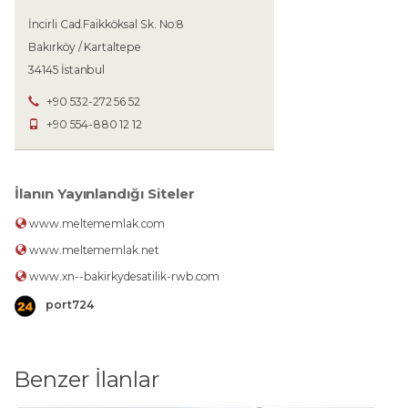
İncirli Cad.Faikköksal Sk. No:8
Bakırköy / Kartaltepe
34145 İstanbul
+90 532-272 56 52
+90 554-880 12 12
İlanın Yayınlandığı Siteler
www.meltememlak.com
www.meltememlak.net
www.xn--bakirkydesatilik-rwb.com
port724
Benzer İlanlar