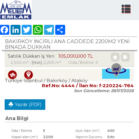
Facebook
LinkedIn
Twitter
WhatsApp
Telegram
Share
BAKIRKÖY İNCİRLİ ANA CADDEDE 2200M2 YENİ
BİNADA DÜKKAN
105,000,000 TL
Satılık Dükkan İş Yeri
2,500 m²
/
(Net)
2,200 m²
Oda / Bölme: 5
Türkiye İstanbul / Bakırköy
/ Ataköy
Ref.No:
4444
/ İlan No:
f-220224-764
Son Güncelleme:
29/07/2026
Yazdır (PDF)
Ana Bilgi
Oda / Bölme
5
Açık Alan (m²)
400
Kapalı alan (m²)
2200
Yapının Durumu
Sıfır