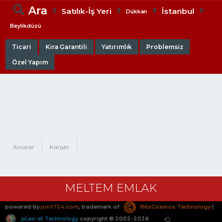
Ara
Satılık-İş Yeri
İstanbul
Dükkan
Beylikdüzü
Ticari
Kira Garantili
Yatırımlık
Problemsiz
Özel Yapım
Arsalar
Kariyer
MELTEM EMLAK
powered by
port724.com
, trademark of
BitsCosmos Technology
|
pLan-et Technology
copyright © 2002-2026