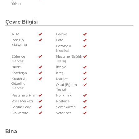
Yakın
Çevre Bilgisi
ATM
Banka
Benzin
Cafe
Istasyonu
Eczane &
Medikal
Eğlence
Hastane (Sağlık
Merkezi
Tesisi)
İskele
İtfaiye
Kafeterya
Kreş
Kuaför &
Market
Güzellik
Okul (Eğitim
Merkezi
Tesisi)
Pastane & Fırın
Poliklinik
Polis Merkezi
Postane
Sağlık Ocağı
Semt Pazarı
Üniversite
Veteriner
Bina