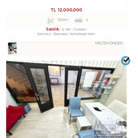
TL
12,000,000
120m²
2
Satılık
İş Yeri
Dükkan
İstanbul
Bakırköy
Kartaltepe Mah.
MELTEM ÖNDER