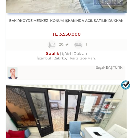
BAKIRKÖYDE MERKEZİ KONUM İŞHANINDA ACİL SATILIK DÜKKAN
TL
3,550,000
20m²
1
Satılık
İş Yeri
Dükkan
İstanbul
Bakırköy
Kartaltepe Mah.
Başak BAŞTÜRK