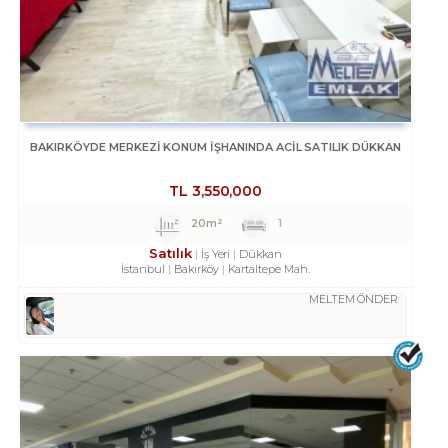
BAKIRKÖYDE MERKEZİ KONUM İŞHANINDA ACİL SATILIK DÜKKAN
TL
3,550,000
20m²
1
Satılık
İş Yeri
Dükkan
İstanbul
Bakırköy
Kartaltepe Mah.
MELTEM ÖNDER