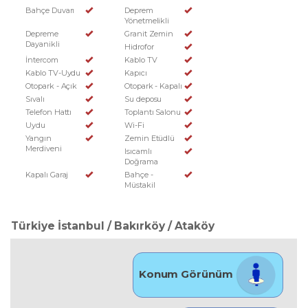
Bahçe Duvarı
Deprem
Yönetmelikli
Depreme
Granit Zemin
Dayanikli
Hidrofor
İntercom
Kablo TV
Kablo TV-Uydu
Kapıcı
Otopark - Açık
Otopark - Kapalı
Sıvalı
Su deposu
Telefon Hattı
Toplantı Salonu
Uydu
Wi-Fi
Yangın
Zemin Etüdlü
Merdiveni
Isıcamlı
Doğrama
Kapalı Garaj
Bahçe -
Müstakil
Türkiye İstanbul / Bakırköy
/ Ataköy
Konum Görünüm