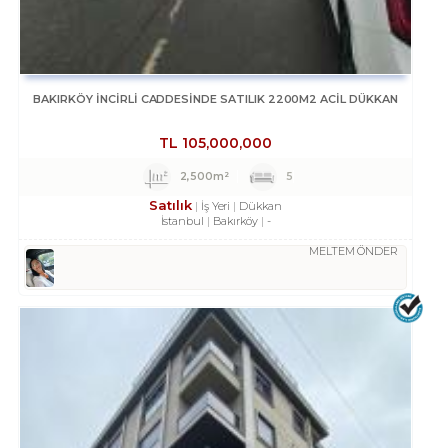
BAKIRKÖY İNCİRLİ CADDESINDE SATILIK 2200M2 ACİL DÜKKAN
TL
105,000,000
2,500m²
5
Satılık
İş Yeri
Dükkan
İstanbul
Bakırköy
-
MELTEM ÖNDER