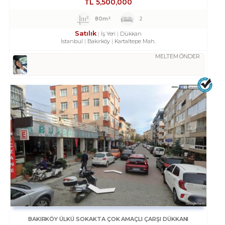
TL
5,500,000
80m²
2
Satılık
İş Yeri
Dükkan
İstanbul
Bakırköy
Kartaltepe Mah.
MELTEM ÖNDER
BAKIRKÖY ÜLKÜ SOKAKTA ÇOK AMAÇLI ÇARŞI DÜKKANI