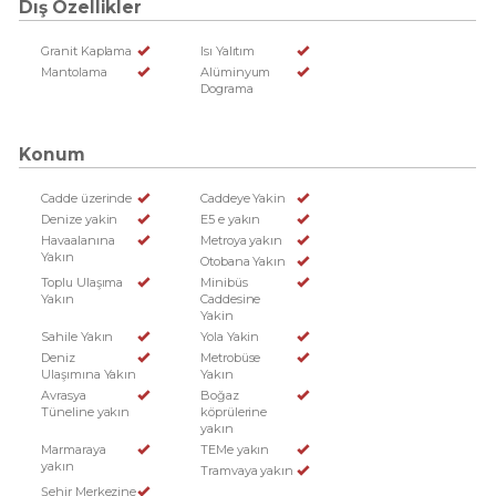
Dış Özellikler
Granit Kaplama
Isı Yalıtım
Mantolama
Alüminyum
Dograma
Konum
Cadde üzerinde
Caddeye Yakin
Denize yakin
E5 e yakın
Havaalanına
Metroya yakın
Yakın
Otobana Yakın
Toplu Ulaşıma
Minibüs
Yakın
Caddesine
Yakin
Sahile Yakın
Yola Yakin
Deniz
Metrobüse
Ulaşımına Yakın
Yakın
Avrasya
Boğaz
Tüneline yakın
köprülerine
yakın
Marmaraya
TEMe yakın
yakın
Tramvaya yakın
Şehir Merkezine