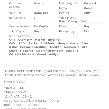
Kullanım
Kiracılı
Bulunduğu Kat
Giriş Kat
Durumu
Isıtma
Kombi
Yakıt Tipi
Doğalgaz
İnşa Yılı
2017
Banyo Sayısı
3
Yapının Yönü
Batı
Güney
Doğu
Yapının Cephesi
Ön Cephe
Devren
Hayır
Takas Yapılır
Hayır
Krediye Uygun
Evet
Kullanım Amacı
Ofis
Otomotiv
Market
Internet
Cafe
Büfe
Banka
Poliklinik
Muayenehane
Cafe
& Bar
Eczane & Medikal
Dükkan
Restorant
Oto
Kuaför & Yıkama
Galeri / Showroom
Kuaför &
Güzellik Merkezi
Genel
Atölye
Bakırköy İncirliCaddesi'nde Üç katlı tek tapulu 2017 yılı İSKANLI yeni
Binada .Binanın tamamen altı 3 cepheli çok amaçlı Bahçeli Dükkan.
3 Ayrı KİRACILI
GİRİŞ :400 M2
DEPO: 1000 M2
ASMA KAT :400 M2
Kış bahçesi kapatılabilir bahçe 400 M2
Toplam2200 M2 dükkan
üç ayrı kurumsal kiracısı vardır.