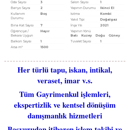
Oda Sayısı
3
Salon Sayısı
1
Banyo Sayısı
2
Yapının Durumu
Ikinci El
Kullanım
Boş
Isıtma
Kombi
Durumu
Yakıt Tipi
Doğalgaz
Bina Kat Sayısı
7
İnşa Yılı
2021
Öğrenciye /
Hayır
Yapının Yönü
Bekara Uygun
Batı
Kuzey
Doğu
Güney
Balkon Sayısı
1
Tuvalet Sayısı
1
Arsa m²
1500
Her türlü tapu, iskan, intikal,
veraset, imar v.s.
Tüm Gayrimenkul işlemleri,
ekspertizlik ve kentsel dönüşüm
danışmanlık hizmetleri
Başvurudan itibaren işlem takibi ve