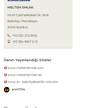
MELTEM EMLAK
İncirli Cad.Faikköksal Sk. No:8
Bakırköy / Kartaltepe
34145 İstanbul
+90 532-272 56 52
+90 554-880 12 12
İlanın Yayınlandığı Siteler
www.meltememlak.com
www.meltememlak.net
www.xn--bakirkydesatilik-rwb.com
port724