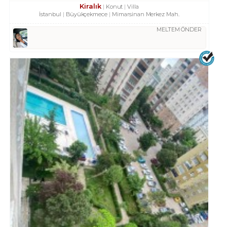
Kiralık
Konut
Villa
İstanbul
Büyükçekmece
Mimarsinan Merkez Mah.
MELTEM ÖNDER