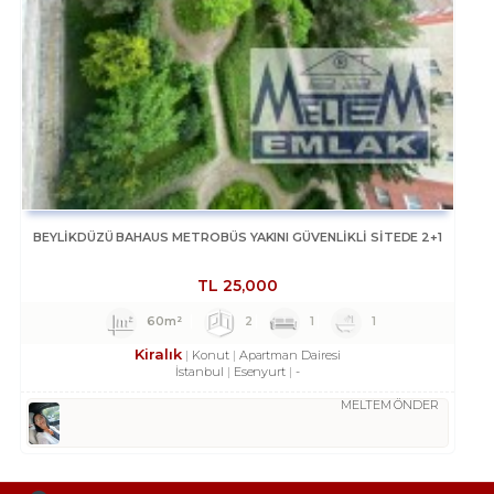
BEYLİKDÜZÜ BAHAUS METROBÜS YAKINI GÜVENLİKLİ SİTEDE 2+1
TL
25,000
60m²
2
1
1
Kiralık
Konut
Apartman Dairesi
İstanbul
Esenyurt
-
MELTEM ÖNDER