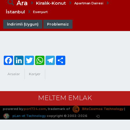
Ara
Kiralık-Konut
Apartman Dairesi
İstanbul
Esenyurt
İndirimli (Uygun)
Problemsiz
Facebook
LinkedIn
Twitter
WhatsApp
Telegram
Share
Arsalar
Kariyer
MELTEM EMLAK
powered by
port724.com
, trademark of
BitsCosmos Technology
|
pLan-et Technology
copyright © 2002-2026