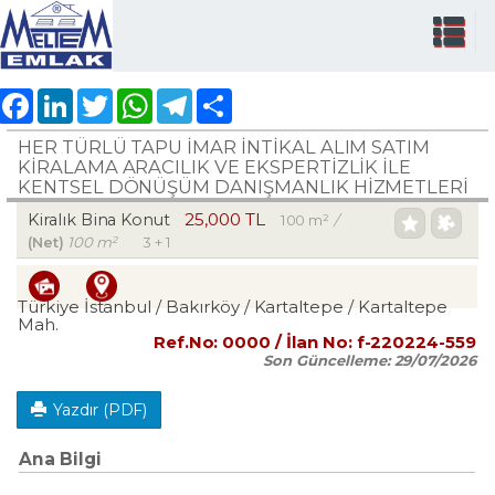
Facebook
LinkedIn
Twitter
WhatsApp
Telegram
Share
HER TÜRLÜ TAPU İMAR İNTİKAL ALIM SATIM
KİRALAMA ARACILIK VE EKSPERTİZLİK ILE
KENTSEL DÖNÜŞÜM DANIŞMANLIK HİZMETLERİ
25,000 TL
Kiralık Bina Konut
100 m²
/
(Net)
100 m²
3 + 1
Türkiye İstanbul / Bakırköy
/ Kartaltepe
/ Kartaltepe
Mah.
Ref.No:
0000
/ İlan No:
f-220224-559
Son Güncelleme:
29/07/2026
Yazdır (PDF)
Ana Bilgi