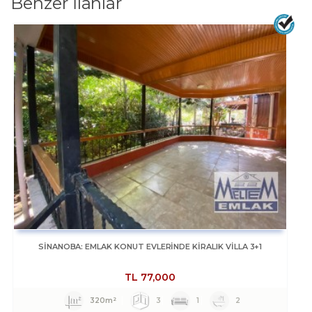
Benzer İlanlar
SİNANOBA: EMLAK KONUT EVLERINDE KİRALIK VİLLA 3+1
TL
77,000
320m²
3
1
2