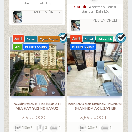
İstanbul
Bakırköy
Satılık
Apartman Dairesi
İstanbul
Bakırköy
MELTEM ÖNDER
MELTEM ÖNDER
Acil
Acil
Fırsat
Fiyatı Düşen
Fırsat
Yatırımlık
Yeni
Krediye Uygun
Krediye Uygun
NARİNPARK SİTESİNDE 2+1
BAKIRKÖYDE MERKEZİ KONUM
ARA KAT YÜZME HAVUZ
İŞHANINDA ACİL SATILIK
MANZARALI
DÜKKAN
3,500,000 TL
3,550,000 TL
110m²
2
1
20m²
1