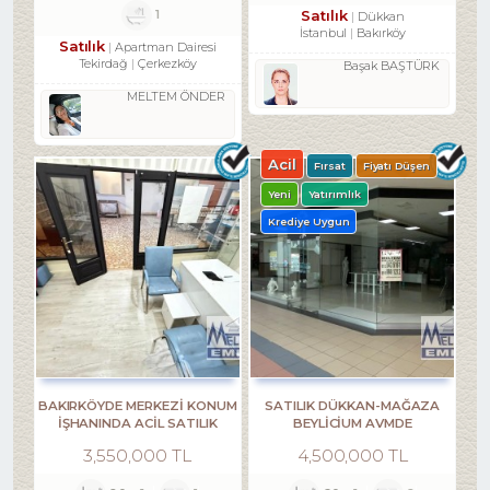
1
Satılık
Dükkan
İstanbul
Bakırköy
Satılık
Apartman Dairesi
Tekirdağ
Çerkezköy
Başak BAŞTÜRK
MELTEM ÖNDER
Acil
Fırsat
Fiyatı Düşen
Yeni
Yatırımlık
Krediye Uygun
BAKIRKÖYDE MERKEZİ KONUM
SATILIK DÜKKAN-MAĞAZA
İŞHANINDA ACİL SATILIK
BEYLİCİUM AVMDE
DÜKKAN
BEYLİZDÜZÜ E5 KENARI
3,550,000 TL
4,500,000 TL