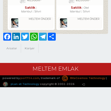
40,000m²
65,000m²
Satılık
Satılık
Otel
İstanbul
Silivri
İstanbul
Silivri
MELTEM ÖNDER
MELTEM ÖNDER
Facebook
LinkedIn
Twitter
WhatsApp
Telegram
Share
Arsalar
Kariyer
MELTEM EMLAK
powered by
port724.com
, trademark of
BitsCosmos Technology
|
pLan-et Technology
copyright © 2002-2026