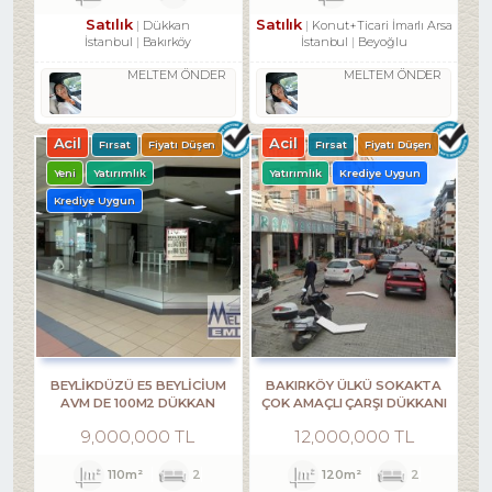
Satılık
Satılık
Dükkan
Konut+Ticari İmarlı Arsa
İstanbul
Bakırköy
İstanbul
Beyoğlu
MELTEM ÖNDER
MELTEM ÖNDER
Acil
Acil
Fırsat
Fiyatı Düşen
Fırsat
Fiyatı Düşen
Yeni
Yatırımlık
Yatırımlık
Krediye Uygun
Krediye Uygun
BEYLİKDÜZÜ E5 BEYLİCİUM
BAKIRKÖY ÜLKÜ SOKAKTA
AVM DE 100M2 DÜKKAN
ÇOK AMAÇLI ÇARŞI DÜKKANI
MAĞAZA
9,000,000 TL
12,000,000 TL
110m²
2
120m²
2