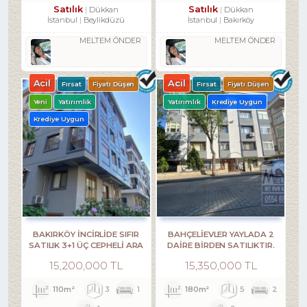
Satılık
Satılık
Dükkan
Dükkan
İstanbul
Beylikdüzü
İstanbul
Bakırköy
MELTEM ÖNDER
MELTEM ÖNDER
Acil
Acil
Fırsat
Fiyatı Düşen
Fırsat
Fiyatı Düşen
Yeni
Yatırımlık
Yatırımlık
Krediye Uygun
Krediye Uygun
BAKIRKÖY İNCİRLİDE SIFIR
BAHÇELİEVLER YAYLADA 2
SATILIK 3+1 ÜÇ CEPHELİ ARA
DAİRE BİRDEN SATILIKTIR.
KAT
15,200,000 TL
15,350,000 TL
110m²
3
1
180m²
5
2