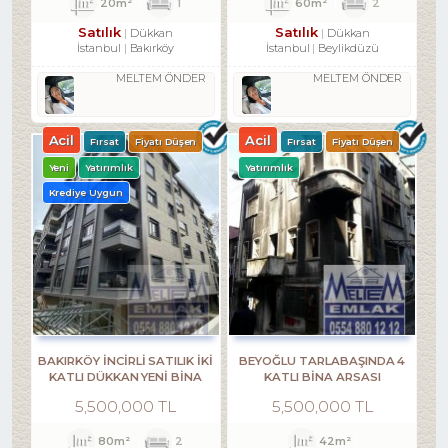
20m²
1
60m²
2
Satılık
Satılık
Dükkan
Dükkan
İstanbul
Bakırköy
İstanbul
Beylikdüzü
MELTEM ÖNDER
MELTEM ÖNDER
Acil
Acil
Fırsat
Fiyatı Düşen
Fırsat
Fiyatı Düşen
Yeni
Yatırımlık
Yatırımlık
Krediye Uygun
BAKIRKÖY İNCİRLİ SATILIK İKİ
BEYOĞLU TARLABAŞINDA 4
KATLI DÜKKAN YENİ BİNA
KATLI BINA ARSASI
5,500,000 TL
5,500,000 TL
80m²
2
42m²