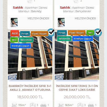
1
2
Satılık
Satılık
Apartman Dairesi
Apartman Dairesi
İstanbul
Bakırköy
İstanbul
Bahçelievler
MELTEM ÖNDER
MELTEM ÖNDER
Acil
Fırsat
Fiyatı Düşen
Yeni
Fırsat
Fiyatı Düşen
Yatırımlık
Krediye Uygun
Yeni
Yatırımlık
Krediye Uygun
BAKIRKÖY İNCİRLİDE SIFIR 3+1
İNCİRLİDE SIFIR 130M2 3+1 ÖN
AKILLI 2. ARAKAT OTURUMA
CEPHE 3.KAT LÜKS DAİRE
HAZIR
18,500,000 TL
26,000,000 TL
115m²
3
1
165m²
3
1