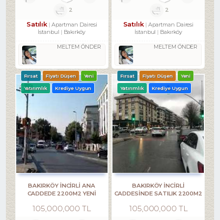
2
2
Satılık
Satılık
Apartman Dairesi
Apartman Dairesi
İstanbul
Bakırköy
İstanbul
Bakırköy
MELTEM ÖNDER
MELTEM ÖNDER
Fırsat
Fiyatı Düşen
Yeni
Fırsat
Fiyatı Düşen
Yeni
Yatırımlık
Krediye Uygun
Yatırımlık
Krediye Uygun
BAKIRKÖY İNCİRLİ ANA
BAKIRKÖY İNCİRLİ
CADDEDE 2200M2 YENİ
CADDESINDE SATILIK 2200M2
BİNADA DÜKKAN
ACİL DÜKKAN
105,000,000 TL
105,000,000 TL