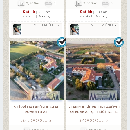
2,500m²
5
2,500m²
5
Satılık
Satılık
Dükkan
Dükkan
İstanbul
Bakırköy
İstanbul
Bakırköy
MELTEM ÖNDER
MELTEM ÖNDER
SILIVRI ORTAKÖYDE FAAL
İSTANBUL SİLİVRİ ORTAKÖYDE
RUHSATLI AT
OTEL VE AT ÇİFTLİĞİ TATİL
ÇIFTLIĞI,35.209M2 TATILKÖYÜ
KÖYÜ TESİS
32,000,000 $
32,000,000 $