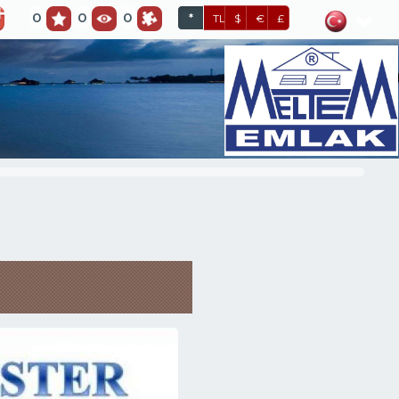
0
0
0
*
TL
$
€
£