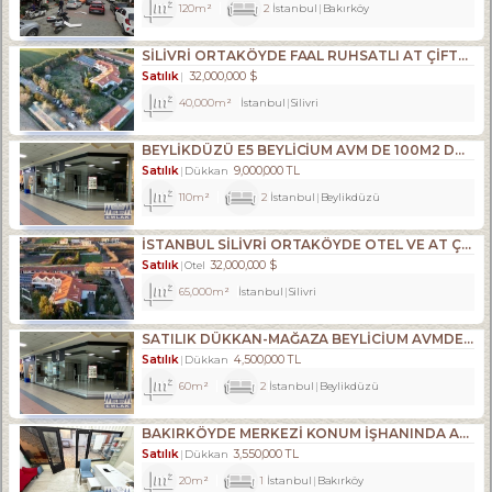
120m²
2
İstanbul
Bakırköy
SILIVRI ORTAKÖYDE FAAL RUHSATLI AT ÇIFTLIĞI,35.209M2 TATILKÖYÜ
Satılık
32,000,000 $
40,000m²
İstanbul
Silivri
BEYLİKDÜZÜ E5 BEYLİCİUM AVM DE 100M2 DÜKKAN MAĞAZA
Satılık
9,000,000 TL
Dükkan
110m²
2
İstanbul
Beylikdüzü
İSTANBUL SİLİVRİ ORTAKÖYDE OTEL VE AT ÇİFTLİĞİ TATİL KÖYÜ TESİS
Satılık
32,000,000 $
Otel
65,000m²
İstanbul
Silivri
SATILIK DÜKKAN-MAĞAZA BEYLİCİUM AVMDE BEYLİZDÜZÜ E5 KENARI
Satılık
4,500,000 TL
Dükkan
60m²
2
İstanbul
Beylikdüzü
BAKIRKÖYDE MERKEZİ KONUM İŞHANINDA ACİL SATILIK DÜKKAN
Satılık
3,550,000 TL
Dükkan
20m²
1
İstanbul
Bakırköy