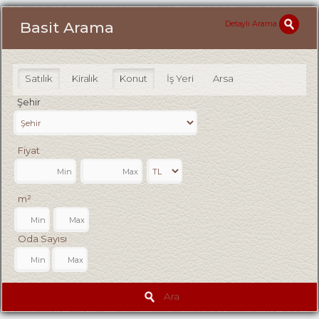
Detaylı Arama
Basit Arama
Satılık
Kiralık
Konut
İş Yeri
Arsa
Şehir
Fiyat
m²
Oda Sayısı
Ara