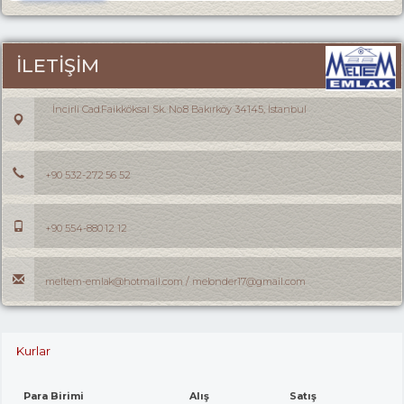
İLETİŞİM
İncirli Cad.Faikköksal Sk. No:8 Bakırköy 34145, İstanbul
+90 532-272 56 52
+90 554-880 12 12
meltem-emlak@hotmail.com / melonder17@gmail.com
Kurlar
Para Birimi
Alış
Satış