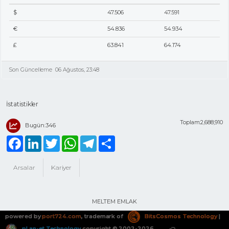
$
47.506
47.591
€
54.836
54.934
£
63.841
64.174
Son Güncelleme
06 Ağustos, 23:48
İstatistikler
Toplam:2,688,910
Bugün:346
Facebook
LinkedIn
Twitter
WhatsApp
Telegram
Share
Arsalar
Kariyer
MELTEM EMLAK
powered by
port724.com
, trademark of
BitsCosmos Technology
|
pLan-et Technology
copyright © 2002-2026