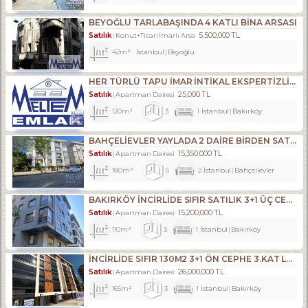
BEYOĞLU TARLABAŞINDA 4 KATLI BINA ARSASI
Satılık
5,500,000 TL
Konut+Ticari İmarlı Arsa
42m²
İstanbul
Beyoğlu
HER TÜRLÜ TAPU İMAR İNTİKAL EKSPERTİZLİK VE KENTSEL DÖNÜŞÜM DANIŞMANLIK HİZMETLERİ
Satılık
25,000 TL
Apartman Dairesi
120m²
3
1
İstanbul
Bakırköy
BAHÇELİEVLER YAYLADA 2 DAİRE BİRDEN SATILIKTIR.
Satılık
15,350,000 TL
Apartman Dairesi
180m²
5
2
İstanbul
Bahçelievler
BAKIRKÖY İNCİRLİDE SIFIR SATILIK 3+1 ÜÇ CEPHELİ ARA KAT
Satılık
15,200,000 TL
Apartman Dairesi
110m²
3
1
İstanbul
Bakırköy
İNCİRLİDE SIFIR 130M2 3+1 ÖN CEPHE 3.KAT LÜKS DAİRE
Satılık
26,000,000 TL
Apartman Dairesi
165m²
3
1
İstanbul
Bakırköy