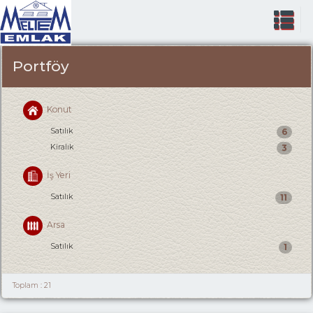
Portföy
Konut
Satılık
6
Kiralık
3
İş Yeri
Satılık
11
Arsa
Satılık
1
Toplam : 21