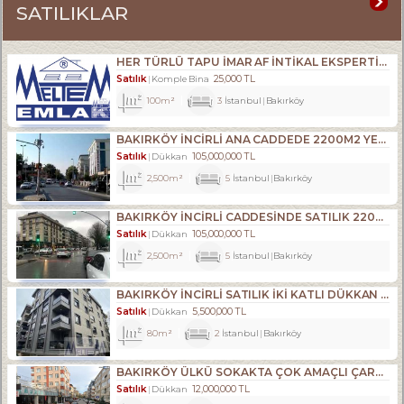
SATILIKLAR
HER TÜRLÜ TAPU İMAR AF İNTİKAL EKSPERTİZLİK VE KENTSEL DÖNÜŞÜM DANIŞMANLIK HİZMETLERİ- ALIM . SATIM. KİRALAMA DA 34 YILLIK TECRÜBE.
Satılık
25,000 TL
Komple Bina
100m²
3
İstanbul
Bakırköy
BAKIRKÖY İNCİRLİ ANA CADDEDE 2200M2 YENİ BİNADA DÜKKAN
Satılık
105,000,000 TL
Dükkan
2,500m²
5
İstanbul
Bakırköy
BAKIRKÖY İNCİRLİ CADDESINDE SATILIK 2200M2 ACİL DÜKKAN
Satılık
105,000,000 TL
Dükkan
2,500m²
5
İstanbul
Bakırköy
BAKIRKÖY İNCİRLİ SATILIK İKİ KATLI DÜKKAN YENİ BİNA
Satılık
5,500,000 TL
Dükkan
80m²
2
İstanbul
Bakırköy
BAKIRKÖY ÜLKÜ SOKAKTA ÇOK AMAÇLI ÇARŞI DÜKKANI
Satılık
12,000,000 TL
Dükkan