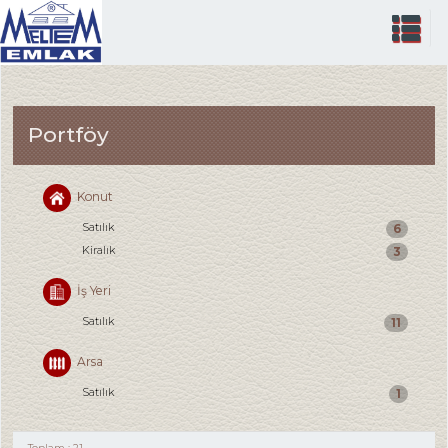
Portföy
Konut
Satılık
6
Kiralık
3
İş Yeri
Satılık
11
Arsa
Satılık
1