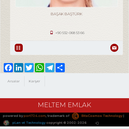
BAŞAK BAŞTÜRK
Müdür
+90 532-068 53 66
Facebook
LinkedIn
Twitter
WhatsApp
Telegram
Share
Arsalar
Kariyer
MELTEM EMLAK
powered by
port724.com
, trademark of
BitsCosmos Technology
|
pLan-et Technology
copyright © 2002-2026