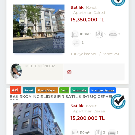
Satılık
Konut
Apartman Dairesi
15,350,000 TL
180m²
5
2
2
Türkiye İstanbul / Bahçelievler
/ Merk
MELTEM ÖNDER
Acil
Fırsat
Fiyatı Düşen
Yeni
Yatırımlık
Krediye Uygun
BAKIRKÖY İNCİRLİDE SIFIR SATILIK 3+1 ÜÇ CEPHELİ ARA
KAT
Satılık
Konut
Apartman Dairesi
15,200,000 TL
110m²
3
1