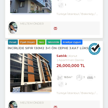
1
Türkiye İstanbul / Bakırköy
/ Kartaltepe
MELTEM ÖNDER
Fırsat
Fiyatı Düşen
Yeni
Yatırımlık
Krediye Uygun
İNCİRLİDE SIFIR 130M2 3+1 ÖN CEPHE 3.KAT LÜKS DAİRE
Satılık
Konut
Apartman Dairesi
26,000,000 TL
165m²
3
1
2
Türkiye İstanbul / Bakırköy
/ Kartaltepe
MELTEM ÖNDER