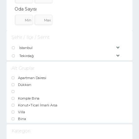
Oda Sayısı
Şehir / İlçe / Semt
İstanbul
Tekirdağ
Alt Gruplar
Apartman Dairesi
Dükkan
Komple Bina
Konut+Ticari İmarlı Arsa
Villa
Bina
Kategori