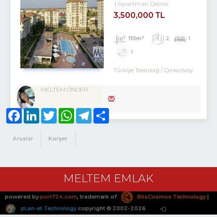
Apartman Dairesi
3,500,000 TL
110m²
2
1
1
Türkiye Tekirdağ / Çerkezköy
MELTEM ÖNDER
Facebook
LinkedIn
Twitter
WhatsApp
Telegram
Share
Arsalar
Kariyer
MELTEM EMLAK
powered by
port724.com
, trademark of
BitsCosmos Technology
|
pLan-et Technology
copyright © 2002-2026