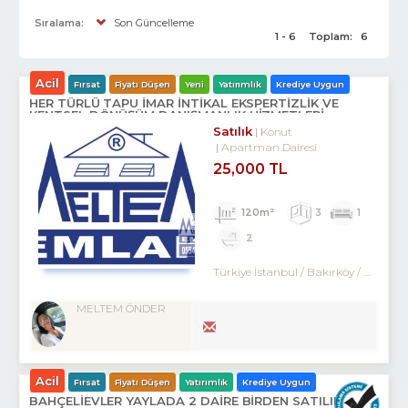
Sıralama:
Son Güncelleme
1 - 6
Toplam:
6
Acil
Fırsat
Fiyatı Düşen
Yeni
Yatırımlık
Krediye Uygun
HER TÜRLÜ TAPU İMAR İNTİKAL EKSPERTİZLİK VE
KENTSEL DÖNÜŞÜM DANIŞMANLIK HİZMETLERİ
Satılık
Konut
Apartman Dairesi
25,000 TL
120m²
3
1
2
Türkiye İstanbul / Bakırköy
/ Kartaltepe
MELTEM ÖNDER
Acil
Fırsat
Fiyatı Düşen
Yatırımlık
Krediye Uygun
BAHÇELİEVLER YAYLADA 2 DAİRE BİRDEN SATILIKTIR.