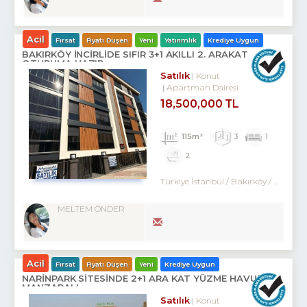
Acil
Fırsat
Fiyatı Düşen
Yeni
Yatırımlık
Krediye Uygun
BAKIRKÖY İNCİRLİDE SIFIR 3+1 AKILLI 2. ARAKAT
OTURUMA HAZIR
Satılık
Konut
Apartman Dairesi
18,500,000 TL
115m²
3
1
2
Türkiye İstanbul / Bakırköy
/ Kartaltepe
MELTEM ÖNDER
Acil
Fırsat
Fiyatı Düşen
Yeni
Krediye Uygun
NARİNPARK SİTESİNDE 2+1 ARA KAT YÜZME HAVUZ
MANZARALI
Satılık
Konut