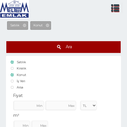
Satılık
Konut
Ara
Satılık
Kiralık
Konut
İş Yeri
Arsa
Fiyat
m²