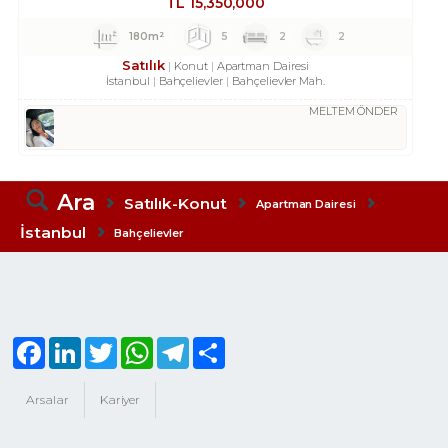
TL
15,350,000
180m²
5
2
2
Satılık
Konut
Apartman Dairesi
İstanbul
Bahçelievler
Bahçelievler Mah.
MELTEM ÖNDER
Ara
Satılık-Konut
Apartman Dairesi
İstanbul
Bahçelievler
Facebook
LinkedIn
Twitter
WhatsApp
Telegram
Share
Arsalar
Kariyer