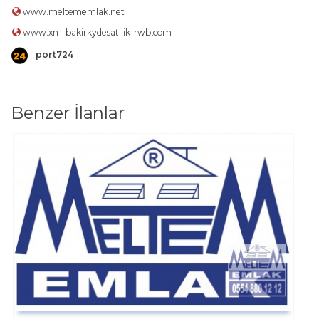
www.meltememlak.net
www.xn--bakirkydesatilik-rwb.com
port724
Benzer İlanlar