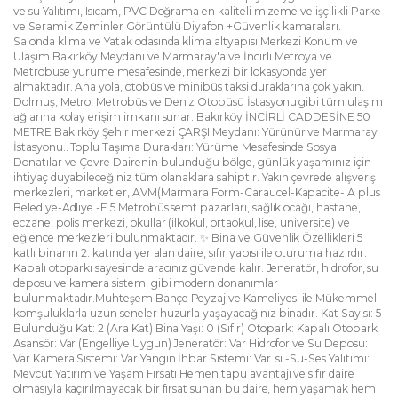
ve su Yalıtımı, Isıcam, PVC Doğrama en kaliteli mlzeme ve işçilikli Parke
ve Seramik Zeminler Görüntülü Diyafon +Güvenlik kamaraları.
Salonda klima ve Yatak odasında klima altyapısı Merkezi Konum ve
Ulaşım Bakırköy Meydanı ve Marmaray'a ve İncirli Metroya ve
Metrobüse yürüme mesafesinde, merkezi bir lokasyonda yer
almaktadır. Ana yola, otobüs ve minibüs taksi duraklarına çok yakın.
Dolmuş, Metro, Metrobüs ve Deniz Otobüsü İstasyonu gibi tüm ulaşım
ağlarına kolay erişim imkanı sunar. Bakırköy İNCİRLİ CADDESİNE 50
METRE Bakırköy Şehir merkezi ÇARŞI Meydanı: Yürünür ve Marmaray
İstasyonu.. Toplu Taşıma Durakları: Yürüme Mesafesinde Sosyal
Donatılar ve Çevre Dairenin bulunduğu bölge, günlük yaşamınız için
ihtiyaç duyabileceğiniz tüm olanaklara sahiptir. Yakın çevrede alışveriş
merkezleri, marketler, AVM(Marmara Form-Caraucel-Kapacite- A plus
Belediye-Adliye -E 5 Metrobüs semt pazarları, sağlık ocağı, hastane,
eczane, polis merkezi, okullar (ilkokul, ortaokul, lise, üniversite) ve
eğlence merkezleri bulunmaktadır. ✨ Bina ve Güvenlik Özellikleri 5
katlı binanın 2. katında yer alan daire, sıfır yapısı ile oturuma hazırdır.
Kapalı otoparkı sayesinde aracınız güvende kalır. Jeneratör, hidrofor, su
deposu ve kamera sistemi gibi modern donanımlar
bulunmaktadır.Muhteşem Bahçe Peyzaj ve Kameliyesi ile Mükemmel
komşuluklarla uzun seneler huzurla yaşayacağınız binadır. Kat Sayısı: 5
Bulunduğu Kat: 2 (Ara Kat) Bina Yaşı: 0 (Sıfır) Otopark: Kapalı Otopark
Asansör: Var (Engelliye Uygun) Jeneratör: Var Hidrofor ve Su Deposu:
Var Kamera Sistemi: Var Yangın İhbar Sistemi: Var Isı -Su-Ses Yalıtımı:
Mevcut Yatırım ve Yaşam Fırsatı Hemen tapu avantajı ve sıfır daire
olmasıyla kaçırılmayacak bir fırsat sunan bu daire, hem yaşamak hem