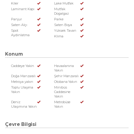
Kiler
Lake Mutfak
Laminant Kapı
Mutfak
Dogalgaz
Panjur
Parke
Saten Alçı
Saten Boya
Spot
Yüksek Tavan
Aydınlatma
Klima
Konum
Caddeye Yakin
Havaalanına
Yakın
Doğa Manzaralı
Şehir Manzaralı
Metroya yakın
Otobana Yakın
Toplu Ulaşıma
Minibüs
Yakın
Caddesine
Yakin
Deniz
Metrobüse
Ulaşımına Yakın
Yakın
Çevre Bilgisi