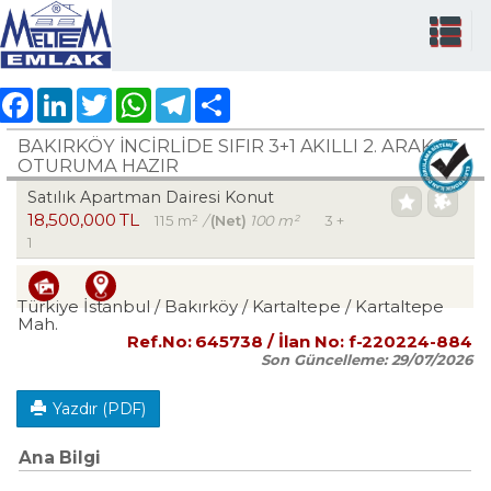
Facebook
LinkedIn
Twitter
WhatsApp
Telegram
Share
BAKIRKÖY İNCİRLİDE SIFIR 3+1 AKILLI 2. ARAKAT
OTURUMA HAZIR
Satılık Apartman Dairesi Konut
18,500,000 TL
115 m²
/
(Net)
100 m²
3 +
1
Türkiye İstanbul / Bakırköy
/ Kartaltepe
/ Kartaltepe
Mah.
Ref.No:
645738
/ İlan No:
f-220224-884
Son Güncelleme:
29/07/2026
Yazdır (PDF)
Ana Bilgi