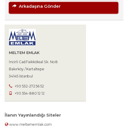
Arkadaşına Gönder
MELTEM EMLAK
İncirli Cad.Faikköksal Sk. No:8
Bakırköy / Kartaltepe
34145 İstanbul
+90 532-272 56 52
+90 554-880 12 12
İlanın Yayınlandığı Siteler
www.meltememlak.com