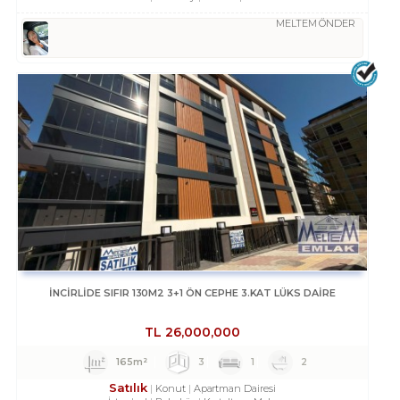
MELTEM ÖNDER
İNCİRLİDE SIFIR 130M2 3+1 ÖN CEPHE 3.KAT LÜKS DAİRE
TL
26,000,000
165m²
3
1
2
Satılık
Konut
Apartman Dairesi