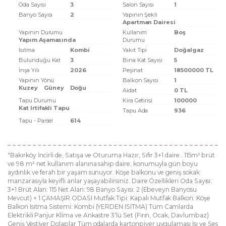
Oda Sayısı
3
Salon Sayısı
1
Banyo Sayısı
2
Yapının Şekli
Apartman Dairesi
Yapının Durumu
Kullanım
Boş
Yapım Aşamasında
Durumu
Isıtma
Kombi
Yakıt Tipi
Doğalgaz
Bulunduğu Kat
3
Bina Kat Sayısı
5
İnşa Yılı
2026
Peşinat
18500000 TL
Yapının Yönü
Balkon Sayısı
1
Kuzey
Güney
Doğu
Aidat
0 TL
Tapu Durumu
Kira Getirisi
100000
Kat Irtifakli Tapu
Tapu Ada
936
Tapu - Parsel
614
"Bakırköy İncirli de, Satışa ve Oturuma Hazır, Sıfır 3+1 daire.. 115m² brüt
ve 98 m² net kullanım alanına sahip daire, konumuyla gün boyu
aydınlık ve ferah bir yaşam sunuyor. Köşe balkonu ve geniş sokak
manzarasıyla keyifli anlar yaşayabilirsiniz. Daire Özellikleri Oda Sayısı:
3+1 Brüt Alan: 115 Net Alan: 98 Banyo Sayısı: 2 (Ebeveyn Banyosu
Mevcut) + 1 ÇAMAŞIR ODASI Mutfak Tipi: Kapalı Mutfak Balkon: Köşe
Balkon Isıtma Sistemi: Kombi (YERDEN ISITMA) Tüm Camlarda
Elektrikli Panjur Klima ve Ankastre 3'lü Set (Fırın, Ocak, Davlumbaz)
Geniş Vestiyer Dolaplar Tüm odalarda kartonpiyer uygulaması Isı ve Ses