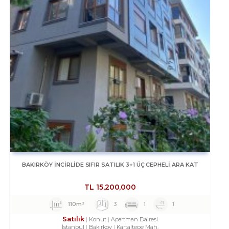
BAKIRKÖY İNCİRLİDE SIFIR SATILIK 3+1 ÜÇ CEPHELİ ARA KAT
TL
15,200,000
110m²
3
1
1
Satılık
Konut
Apartman Dairesi
İstanbul
Bakırköy
Kartaltepe Mah.