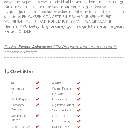
de yatırım yapmak isteyenler için idealdir. Merkezi konumu ve sunduğu
tüm imkanlarla konforlu bir yaşam sürmenizi sağlar. Krediye
uygunluğu ile alım sürecinizi kolaylaştırır. Ailelerin tercih ettiği en nezih
semtte ve EN YÜKSEK KİRA GETRİSİNE SAHİP MÜKEMMEL BİR
YATIRIMDIR. Kat İRTİFAKI KURULMUŞ, İSKANI 1 AYA ÇIKACAKTIR.
Hemen TAPU. Detaylı bilgi ve daireyi görmek için lütfen iletişime geçin.
Meltem ÖNDER
Bu ilan
Emlak Asistanım
CRM Programı tarafından otomatik
entegre edilmiştir.
İç Özellikler
ADSL
Alarm
Ankastre
Asma Tavan
Mutfak
Balkon
Çelik Kapı
Duşakabin
Ebeveyn
Giyinme Odası
Banyolu
Gömme Dolap
Görüntülü
Granit Zemin
Diafon
Hilton Banyo
Kablo TV-Uydu
Kartonpiyer