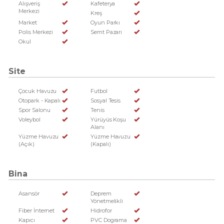
Alışveriş
Kafeterya
Merkezi
Kreş
Market
Oyun Parkı
Polis Merkezi
Semt Pazarı
Okul
Site
Çocuk Havuzu
Futbol
Otopark - Kapalı
Sosyal Tesis
Spor Salonu
Tenis
Voleybol
Yürüyüs Koşu
Alanı
Yüzme Havuzu
Yüzme Havuzu
(Açık)
(Kapalı)
Bina
Asansör
Deprem
Yönetmelikli
Fiber İnternet
Hidrofor
Kapıcı
PVC Dograma