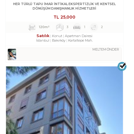
HER TÜRLÜ TAPU İMAR İNTİKAL EKSPERTİZLİK VE KENTSEL
DÖNÜŞÜM DANIŞMANLIK HİZMETLERİ
TL
25,000
120m²
3
1
2
Satılık
Konut
Apartman Dairesi
İstanbul
Bakırköy
Kartaltepe Mah.
MELTEM ÖNDER