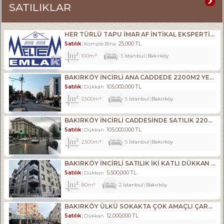
SATILIKLAR
HER TÜRLÜ TAPU İMAR AF İNTİKAL EKSPERTİZLİK VE KENTSEL DÖNÜŞÜM DANIŞMANLIK HİZMETLERİ- ALIM . SATIM. KİRALAMA DA 34 YILLIK TECRÜBE.
Satılık
25,000 TL
Komple Bina
100m²
3
İstanbul
Bakırköy
BAKIRKÖY İNCİRLİ ANA CADDEDE 2200M2 YENİ BİNADA DÜKKAN
Satılık
105,000,000 TL
Dükkan
2,500m²
5
İstanbul
Bakırköy
BAKIRKÖY İNCİRLİ CADDESINDE SATILIK 2200M2 ACİL DÜKKAN
Satılık
105,000,000 TL
Dükkan
2,500m²
5
İstanbul
Bakırköy
BAKIRKÖY İNCİRLİ SATILIK İKİ KATLI DÜKKAN YENİ BİNA
Satılık
5,500,000 TL
Dükkan
80m²
2
İstanbul
Bakırköy
BAKIRKÖY ÜLKÜ SOKAKTA ÇOK AMAÇLI ÇARŞI DÜKKANI
Satılık
12,000,000 TL
Dükkan