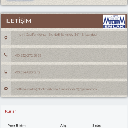
İLETİŞİM
İncirli Cad.Faikköksal Sk. No:8 Bakırköy 34145, İstanbul
+90 532-272 56 52
+90 554-880 12 12
meltem-emlak@hotmail.com / melonder17@gmail.com
Kurlar
Para Birimi
Alış
Satış