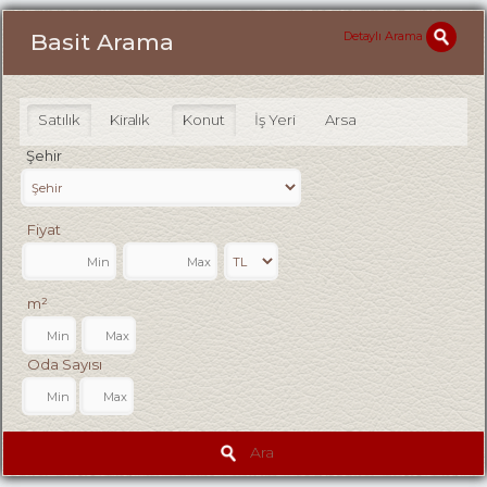
Detaylı Arama
Basit Arama
Satılık
Kiralık
Konut
İş Yeri
Arsa
Şehir
Fiyat
m²
Oda Sayısı
Ara