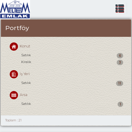
Portföy
Konut
Satılık
6
Kiralık
3
İş Yeri
Satılık
11
Arsa
Satılık
1
Toplam : 21