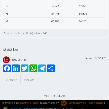
$
47.523
47.609
€
54.775
54.874
£
63.788
64.120
Son Güncelleme
09 Ağustos, 23:47
İstatistikler
Toplam:2,693,473
Bugün:466
Facebook
LinkedIn
Twitter
WhatsApp
Telegram
Share
Arsalar
Kariyer
MELTEM EMLAK
powered by
port724.com
, trademark of
BitsCosmos Technology
|
pLan-et Technology
copyright © 2002-2026