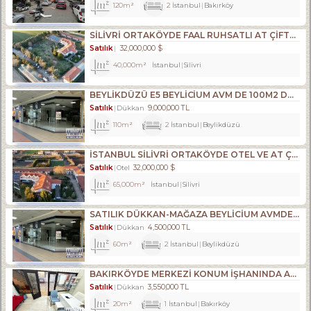
120m²
2
İstanbul
Bakırköy
SILIVRI ORTAKÖYDE FAAL RUHSATLI AT ÇIFTLIĞI,35.209M2 TATILKÖYÜ
Satılık
32,000,000 $
40,000m²
İstanbul
Silivri
BEYLİKDÜZÜ E5 BEYLİCİUM AVM DE 100M2 DÜKKAN MAĞAZA
Satılık
9,000,000 TL
Dükkan
110m²
2
İstanbul
Beylikdüzü
İSTANBUL SİLİVRİ ORTAKÖYDE OTEL VE AT ÇİFTLİĞİ TATİL KÖYÜ TESİS
Satılık
32,000,000 $
Otel
65,000m²
İstanbul
Silivri
SATILIK DÜKKAN-MAĞAZA BEYLİCİUM AVMDE BEYLİZDÜZÜ E5 KENARI
Satılık
4,500,000 TL
Dükkan
60m²
2
İstanbul
Beylikdüzü
BAKIRKÖYDE MERKEZİ KONUM İŞHANINDA ACİL SATILIK DÜKKAN
Satılık
3,550,000 TL
Dükkan
20m²
1
İstanbul
Bakırköy