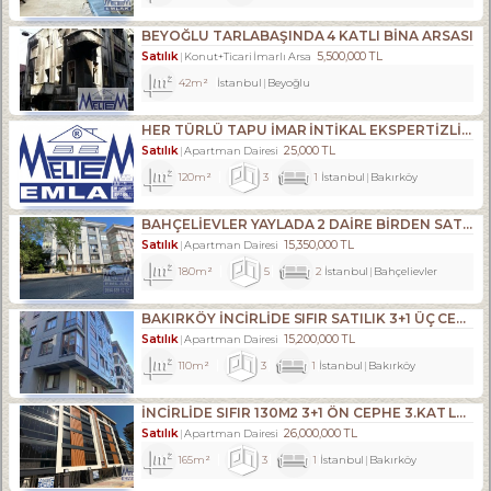
BEYOĞLU TARLABAŞINDA 4 KATLI BINA ARSASI
Satılık
5,500,000 TL
Konut+Ticari İmarlı Arsa
42m²
İstanbul
Beyoğlu
HER TÜRLÜ TAPU İMAR İNTİKAL EKSPERTİZLİK VE KENTSEL DÖNÜŞÜM DANIŞMANLIK HİZMETLERİ
Satılık
25,000 TL
Apartman Dairesi
120m²
3
1
İstanbul
Bakırköy
BAHÇELİEVLER YAYLADA 2 DAİRE BİRDEN SATILIKTIR.
Satılık
15,350,000 TL
Apartman Dairesi
180m²
5
2
İstanbul
Bahçelievler
BAKIRKÖY İNCİRLİDE SIFIR SATILIK 3+1 ÜÇ CEPHELİ ARA KAT
Satılık
15,200,000 TL
Apartman Dairesi
110m²
3
1
İstanbul
Bakırköy
İNCİRLİDE SIFIR 130M2 3+1 ÖN CEPHE 3.KAT LÜKS DAİRE
Satılık
26,000,000 TL
Apartman Dairesi
165m²
3
1
İstanbul
Bakırköy