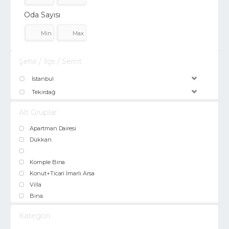
Oda Sayısı
Şehir / İlçe / Semt
İstanbul
Tekirdağ
Alt Gruplar
Apartman Dairesi
Dükkan
Komple Bina
Konut+Ticari İmarlı Arsa
Villa
Bina
Kategori