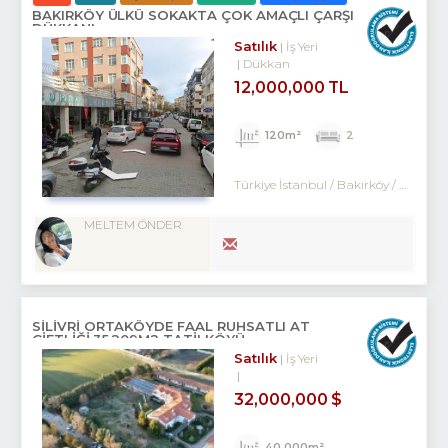
BAKIRKÖY ÜLKÜ SOKAKTA ÇOK AMAÇLI ÇARŞI
DÜKKANI
Satılık
İş Yeri
Dükkan
12,000,000 TL
120m²
2
Türkiye İstanbul / Bakırköy
/ Kartaltepe
MELTEM ÖNDER
SILIVRI ORTAKÖYDE FAAL RUHSATLI AT
ÇIFTLIĞI,35.209M2 TATILKÖYÜ
Satılık
İş Yeri
32,000,000 $
40,000m²