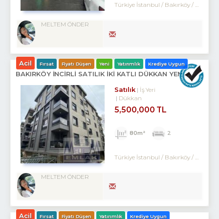
Türkiye İstanbul / Bakırköy
/ Zuhuratbaba
MELTEM ÖNDER
Acil
Fırsat
Fiyatı Düşen
Yeni
Yatırımlık
Krediye Uygun
BAKIRKÖY İNCİRLİ SATILIK İKİ KATLI DÜKKAN YENİ BİNA
Satılık
İş Yeri
Dükkan
5,500,000 TL
80m²
2
Türkiye İstanbul / Bakırköy
/ Kartaltepe
MELTEM ÖNDER
Acil
Fırsat
Fiyatı Düşen
Yatırımlık
Krediye Uygun