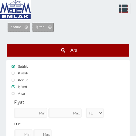
Satılık
İş Yeri
Ara
Satılık
Kiralık
Konut
İş Yeri
Arsa
Fiyat
m²