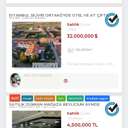
İSTANBUL SİLİVRİ ORTAKÖYDE OTEL VE AT ÇİFTLİĞİ
TATİL KÖYÜ TESİS
Satılık
İş Yeri
Otel
32,000,000 $
65,000m²
Türkiye İstanbul / Silivri
/ Ortaköy
/ 
MELTEM ÖNDER
Acil
Fırsat
Fiyatı Düşen
Yeni
Yatırımlık
Krediye Uygun
SATILIK DÜKKAN-MAĞAZA BEYLİCİUM AVMDE
BEYLİZDÜZÜ E5 KENARI
Satılık
İş Yeri
Dükkan
4,500,000 TL