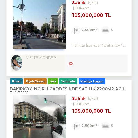
Satılık
İş Yeri
Dükkan
105,000,000 TL
2,500m²
5
Türkiye İstanbul / Bakırköy
/ Ataköy
MELTEM ÖNDER
Fırsat
Fiyatı Düşen
Yeni
Yatırımlık
Krediye Uygun
BAKIRKÖY İNCİRLİ CADDESINDE SATILIK 2200M2 ACİL
DÜKKAN
Satılık
İş Yeri
Dükkan
105,000,000 TL
2,500m²
5