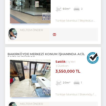
60m²
2
Türkiye İstanbul / Beylikdüzü
/ Kavak
MELTEM ÖNDER
BAKIRKÖYDE MERKEZİ KONUM İŞHANINDA ACİL
SATILIK DÜKKAN
Satılık
İş Yeri
Dükkan
3,550,000 TL
20m²
1
Türkiye İstanbul / Bakırköy
/ Kartaltepe
MELTEM ÖNDER