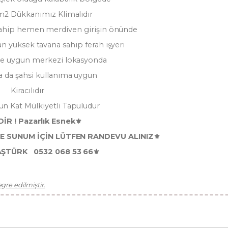
 m2 Dükkanımız Klimalıdır
ahip hemen merdiven girişin önünde
an yüksek tavana sahip ferah işyeri
re uygun merkezi lokasyonda
ya da şahsi kullanıma uygun
Kiracılıdır
un Kat Mülkiyetli Tapuludur
DİR ! Pazarlık Esnek⚜️
DE SUNUM İÇİN LÜTFEN RANDEVU ALINIZ⚜️
AŞTÜRK 0532 068 53 66⚜️
re edilmiştir.