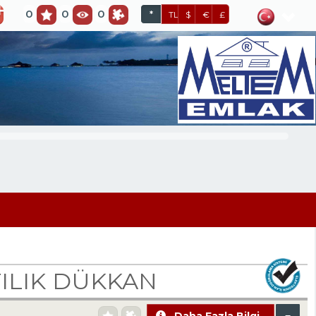
0
0
0
*
TL
$
€
£
ILIK DÜKKAN
Daha Fazla Bilgi