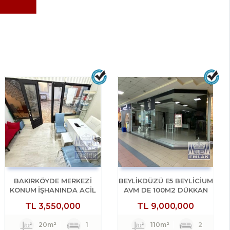
BAKIRKÖYDE MERKEZİ
BEYLİKDÜZÜ E5 BEYLİCİUM
KONUM İŞHANINDA ACİL
AVM DE 100M2 DÜKKAN
SATILIK DÜKKAN
MAĞAZA
TL
3,550,000
TL
9,000,000
20m²
1
110m²
2