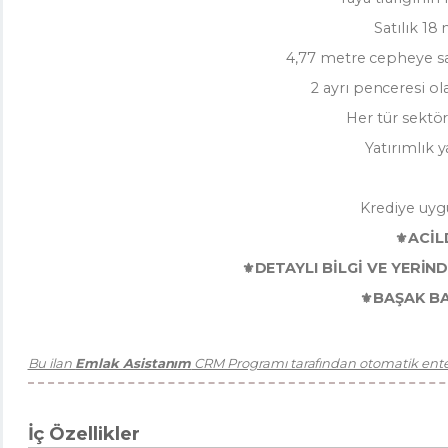
Satılık 18
4,77 metre cepheye s
2 ayrı penceresi ol
Her tür sektö
Yatırımlık 
Krediye uyg
⚜️ACİL
⚜️DETAYLI BİLGİ VE YERİN
⚜️BAŞAK B
Bu ilan
Emlak Asistanım
CRM Programı tarafından otomatik enteg
İç Özellikler