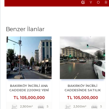
YO
Benzer İlanlar
BAKIRKÖY İNCİRLİ ANA
BAKIRKÖY İNCİRLİ
CADDEDE 2200M2 YENİ
CADDESINDE SATILIK
BİNADA DÜKKAN
2200M2 ACİL DÜKKAN
TL
105,000,000
TL
105,000,000
2,500m²
5
2,500m²
5