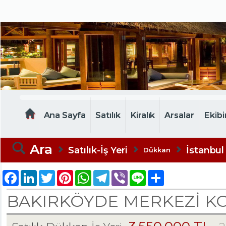
MELTEM EMLAK
Ana Sayfa
Satılık
Kiralık
Arsalar
Ekibi
Ara
Satılık-İş Yeri
İstanbul
Dükkan
Facebook
LinkedIn
Twitter
Pinterest
WhatsApp
Telegram
Viber
Line
Share
BAKIRKÖYDE MERKEZİ KO