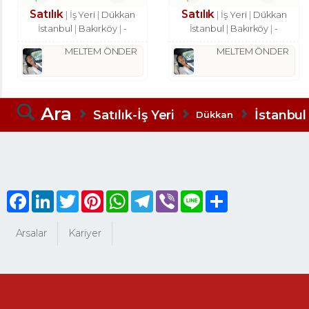
Satılık
Satılık
İş Yeri
Dükkan
İş Yeri
Dükkan
İstanbul
Bakırköy
-
İstanbul
Bakırköy
-
MELTEM ÖNDER
MELTEM ÖNDER
Ara
Satılık-İş Yeri
İstanbul
Dükkan
Facebook
LinkedIn
Twitter
Pinterest
WhatsApp
Telegram
Viber
Line
Share
Arsalar
Kariyer