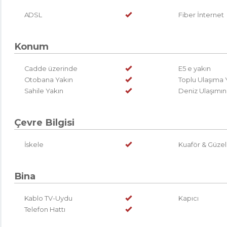
ADSL
Fiber İnternet
Konum
Cadde üzerinde
E5 e yakın
Otobana Yakın
Toplu Ulaşıma 
Sahile Yakın
Deniz Ulaşımın
Çevre Bilgisi
İskele
Kuaför & Güzel
Bina
Kablo TV-Uydu
Kapıcı
Telefon Hattı