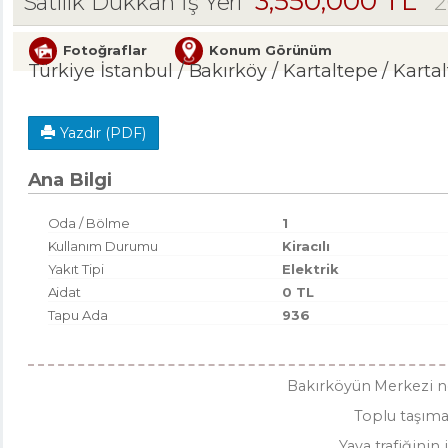
3,550,000 TL
2
Satılık Dükkan İş Yeri
Fotoğraflar
Konum Görünüm
Türkiye İstanbul / Bakırköy
/ Kartaltepe
/ Karta
Yazdır (PDF)
Ana Bilgi
Oda / Bölme
1
Kullanım Durumu
Kiracılı
Yakıt Tipi
Elektrik
Aidat
0 TL
Tapu Ada
936
Bakırköyün Merkezi n
Toplu taşıma
Yaya trafiğinin