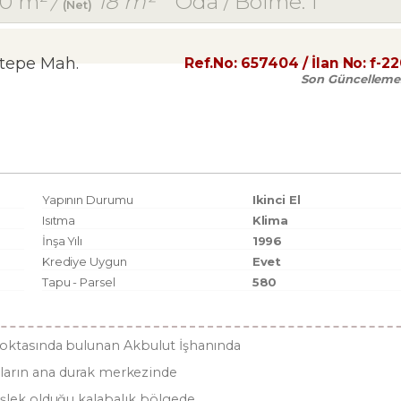
0 m²
/
18 m²
Oda / Bölme: 1
(Net)
ltepe Mah.
Ref.No:
657404
/ İlan No:
f-2
Son Güncelleme
Yapının Durumu
Ikinci El
Isıtma
Klima
İnşa Yılı
1996
Krediye Uygun
Evet
Tapu - Parsel
580
oktasında bulunan Akbulut İşhanında
ların ana durak merkezinde
 işlek olduğu kalabalık bölgede