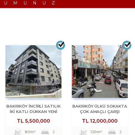
RUMUNUZ
BAKIRKÖY İNCİRLİ SATILIK
BAKIRKÖY ÜLKÜ SOKAKTA
İKİ KATLI DÜKKAN YENİ
ÇOK AMAÇLI ÇARŞI
BİNA
DÜKKANI
TL
5,500,000
TL
12,000,000
80m²
2
120m²
2