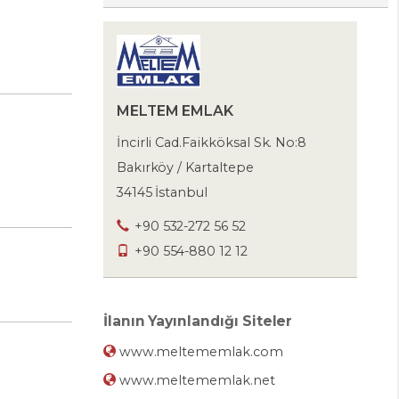
MELTEM EMLAK
İncirli Cad.Faikköksal Sk. No:8
Bakırköy / Kartaltepe
34145 İstanbul
+90 532-272 56 52
+90 554-880 12 12
İlanın Yayınlandığı Siteler
www.meltememlak.com
www.meltememlak.net