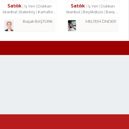
Satılık
Satılık
İş Yeri
Dükkan
İş Yeri
Dükkan
İstanbul
Bakırköy
Kartaltepe Mah.
İstanbul
Beylikdüzü
Barış Mah.
Başak BAŞTÜRK
MELTEM ÖNDER